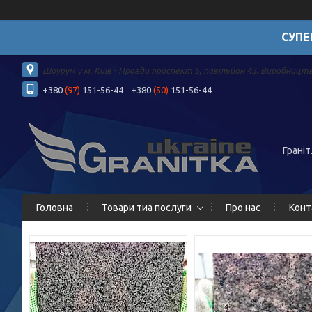
СУПЕ
Шоурум у м. Київ - Правди проспект 5, павільйон 43. Виробництв
+380
(97)
151-56-44
+380
(50)
151-56-44
Граніт
Головна
Товари тиа послуги
Про нас
Конт