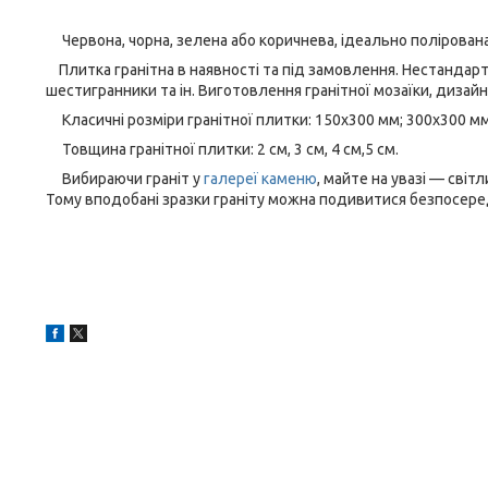
Червона, чорна, зелена або коричнева, ідеально полірован
Плитка гранітна в наявності та під замовлення. Нестандартні
шестигранники та ін. Виготовлення гранітної мозаїки, дизайн
Класичні розміри гранітної плитки: 150х300 мм; 300х300 мм
Товщина гранітної плитки: 2 см, 3 см, 4 см,5 см.
Вибираючи граніт у
галереї каменю
, майте на увазі — світ
Тому вподобані зразки граніту можна подивитися безпосеред