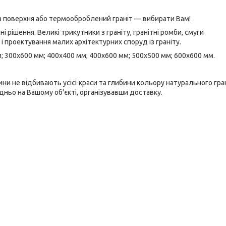
а поверхня або термооброблений граніт — вибирати Вам!
 рішення. Великі трикутники з граніту, гранітні ромби, смуги
 і проектування малих архітектурних споруд із граніту.
; 300х600 мм; 400х400 мм; 400х600 мм; 500х500 мм; 600х600 мм.
лини не відбивають усієї краси та глибини кольору натурального гран
ньо на Вашому об'єкті, організувавши доставку.