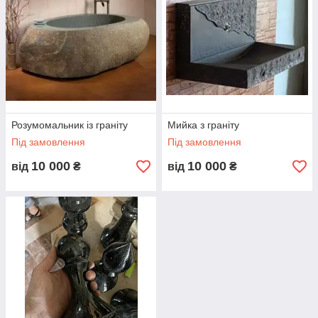
Розумомальник із граніту
Мийка з граніту
Під замовлення
Під замовлення
10 000
10 000
від
₴
від
₴