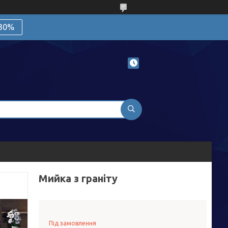
 30%
Мийка з граніту
Під замовлення