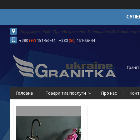
СУПЕ
Шоурум у м. Київ - Правди проспект 5, павільйон 43. Виробництв
+380
(97)
151-56-44
+380
(50)
151-56-44
Граніт
Головна
Товари тиа послуги
Про нас
Конт