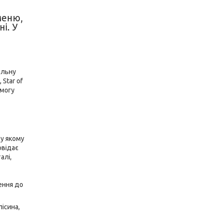
меню,
і. У
альну
 Star of
змогу
 у якому
овідає
алі,
ення до
ісина,