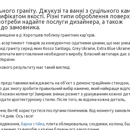
ного граніту. Джукузі та ванні з суцільного ка
тифікатом якості. Різні типи оброблення поверхн
 потреби надайте послуги дизайнера, а також
 до замовника.
зміщене в р. Коротшев поблизу гранітних кар'єрів.
сортимент товарів за конкурентно-здатними цінами, що має унік
граніту серед яких Rosso Santiago, Grey Ukraine, Extra Blue Ukraine,
 розпочати виготовлення необхідного виробу. Власний автопарк дає 
України.
вого результату має такий вигляд:
аші представники виїжджають на об'єкт з демонстраційним стендом,
, що дає змогу зробити правильний вибір каменю, який найкраще відп
 кожен міліметр! Замірник знімає розмет з урахуванням кожної дет
відати архітектурному стилю. Після того, як відома кожна деталь,
 Ви НЕ користуєтеся послугами помічників. Від моменту замовл
 днів. Ось і все!
підвіконня,
барна стійка
, плита облицювальна, сходинки, колона, бал
т каменю та виробів у країни ближнього закордоння.