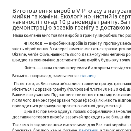
Виготовлення виробів VIP класу з натураль
мийки та каміни. Екологічно чистий із сер
наявності понад 10 різновидів граніту. За
демонстрацію зразків граніту з доставкою
Наша компанія виготовляє вироби з граніту. Виробництво ро
ЧП Холод — виробник виробів із граніту пропонує весь а
якість оброблення. У галереї каменю містяться зразки різновид 
Ukraine, Verde Oliva, наявність якого дає змогу нам негайно
швидко та економічно доставити Ваш виріб у будь-яку точку 
Якість — наша головна перевага й алгоритм стовідсотко
Візьміть, наприклад, замовлення
стільниці
.
Після того, як Ви з нами зв'язалися таomини про зустріч, н
міститься 12 зразків граніту (поліровані плити 30 на 30 см)
Вашим очікуванням. Під час виготовлення стільниці важливий
після чого демонструє зразки торця (фаска), які мають відпо
проводиться розрахунок проєктно-смітної документації.
Ціна Вас приємно здивує, позаяк оформляючи замовлення,
доставки готового виробу, зазвичай проходить не більш ніж 14
Так само із задоволенням виготовимо для Вас такі вироби: - 
брусчатка, бордюр, камін, фотнан,
пам'ятник
, а також експор