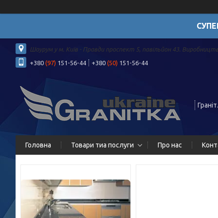
СУПЕ
Шоурум у м. Київ - Правди проспект 5, павільйон 43. Виробництв
+380
(97)
151-56-44
+380
(50)
151-56-44
Граніт
Головна
Товари тиа послуги
Про нас
Конт