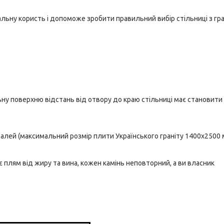
льну користь і допоможе зробити правильний вибір стільниці з гра
льну поверхню відстань від отвору до краю стільниці має становит
талей (максимальний розмір плити Українського граніту 1400х2500
має плям від жиру та вина, кожен камінь неповторний, а ви власник