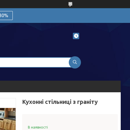
 30%
Кухонні стільниці з граніту
В наявності