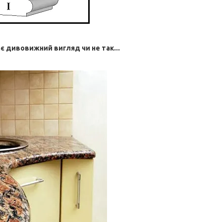
ає дивовижний вигляд чи не так...