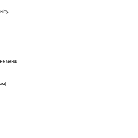
ніту.
и не менш
 мм)