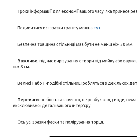
Трохи інформації для економії вашого часу, яка принесе реа
Подивитися всі зразки граніту можна
тут
.
Безпечна товщина стільниці має бути не менш ніж 30 мм.
Важливо
, під час вирізування отвори під мийку або вари
ніж 8 см.
Великі Г або П-подібні стільниці робляться з декількох де
Переваги
: не боїться гарячого, не розбухає від води, не
ексклюзивної деталі вашого інтер'єру.
Ось усі зразки фаски та полірування торця.