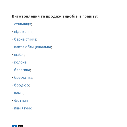
.
Виготовлення та продаж виробів із граніту:
-
стільниця
;
-
підвіконня
;
-
барна стійка
;
-
плита облицювальна
;
-
щаблі
;
-
колона
;
-
балясина
;
-
брусчатка
;
-
бордюр
;
-
камін
;
-
фотнан
;
-
пам'ятник
.