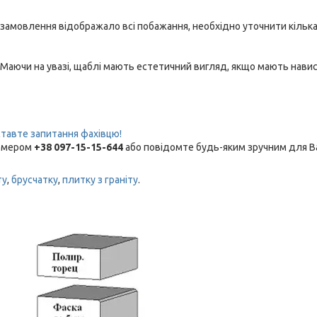
 замовлення відображало всі побажання, необхідно уточнити кільк
 Маючи на увазі, щаблі мають естетичний вигляд, якщо мають нави
тавте запитання фахівцю!
номером
+38 097-15-15-644
або повідомте будь-яким зручним для В
ту
,
брусчатку
,
плитку з граніту
.