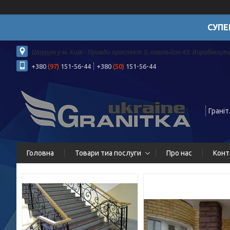
СУПЕ
Шоурум у м. Київ - Правди проспект 5, павільйон 43. Виробництв
+380
(97)
151-56-44
+380
(50)
151-56-44
Граніт
Головна
Товари тиа послуги
Про нас
Конт