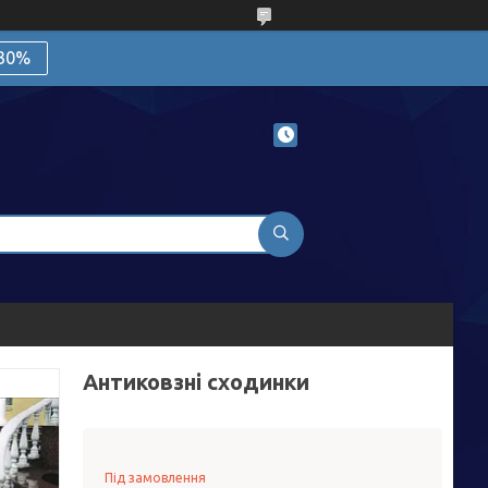
 30%
Антиковзні сходинки
Під замовлення