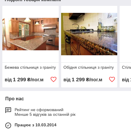
Бежева стільниця з граніту
Обідня стільниця з граніту
Стіл
1 299
1 299
від
₴/пог.м
від
₴/пог.м
від
Про нас
Рейтинг не сформований
Менше 5 відгуків за останній рік
Працює з 10.03.2014