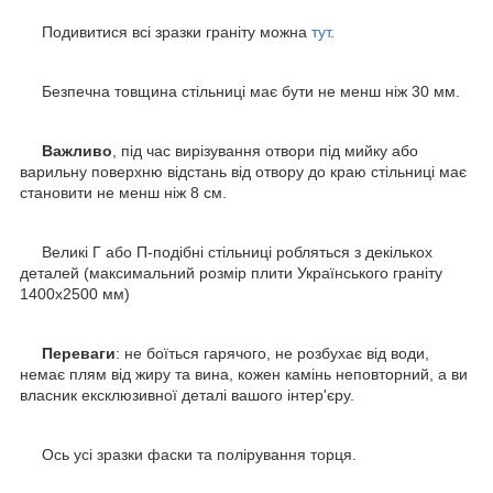
Подивитися всі зразки граніту можна
тут
.
Безпечна товщина стільниці має бути не менш ніж 30 мм.
Важливо
, під час вирізування отвори під мийку або
варильну поверхню відстань від отвору до краю стільниці має
становити не менш ніж 8 см.
Великі Г або П-подібні стільниці робляться з декількох
деталей (максимальний розмір плити Українського граніту
1400х2500 мм)
Переваги
: не боїться гарячого, не розбухає від води,
немає плям від жиру та вина, кожен камінь неповторний, а ви
власник ексклюзивної деталі вашого інтер'єру.
Ось усі зразки фаски та полірування торця.