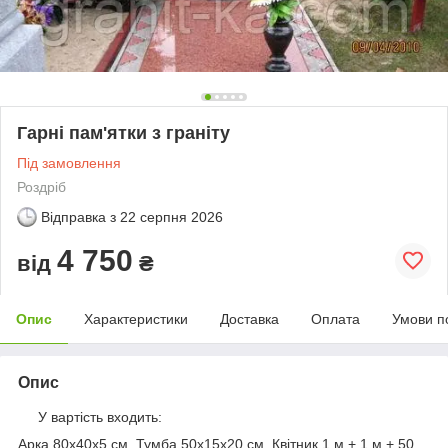
Гарні пам'ятки з граніту
Під замовлення
Роздріб
Відправка з
22 серпня 2026
4 750
від
₴
Опис
Характеристики
Доставка
Оплата
Умови п
Опис
У вартість входить:
Арка 80х40х5 см, Тумба 50х15х20 см, Квітник 1 м + 1 м + 50