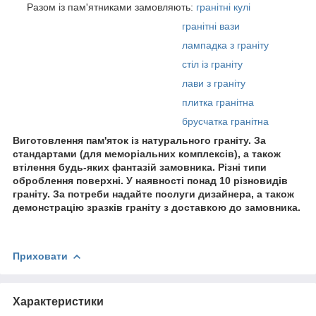
Разом із пам'ятниками замовляють:
гранітні кулі
гранітні вази
лампадка з граніту
стіл із граніту
лави з граніту
плитка гранітна
брусчатка гранітна
Виготовлення пам'яток із натурального граніту. За
стандартами (для меморіальних комплексів), а також
втілення будь-яких фантазій замовника. Різні типи
оброблення поверхні. У наявності понад 10 різновидів
граніту. За потреби надайте послуги дизайнера, а також
демонстрацію зразків граніту з доставкою до замовника.
Приховати
Характеристики