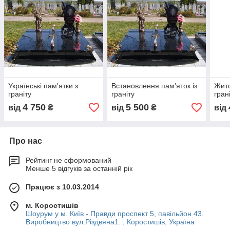
Українські пам'ятки з
Встановлення пам'яток із
Жито
граніту
граніту
гран
4 750
5 500
від
₴
від
₴
від
Про нас
Рейтинг не сформований
Менше 5 відгуків за останній рік
Працює з 10.03.2014
м. Коростишів
Шоурум у м. Київ - Правди проспект 5, павільйон 43.
Виробництво вул.Різдвяна1. , Коростишів, Україна