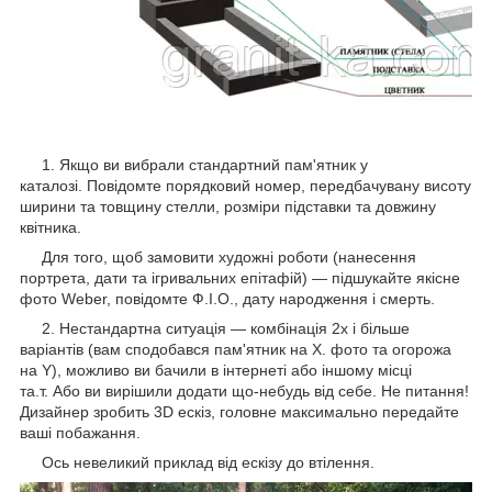
1. Якщо ви вибрали стандартний пам'ятник у
каталозі. Повідомте порядковий номер, передбачувану висоту
ширини та товщину стелли, розміри підставки та довжину
квітника.
Для того, щоб замовити художні роботи (нанесення
портрета, дати та ігривальних епітафій) — підшукайте якісне
фото Weber, повідомте Ф.І.О., дату народження і смерть.
2. Нестандартна ситуація — комбінація 2х і більше
варіантів (вам сподобався пам'ятник на Х. фото та огорожа
на Y), можливо ви бачили в інтернеті або іншому місці
та.т. Або ви вирішили додати що-небудь від себе. Не питання!
Дизайнер зробить 3D ескіз, головне максимально передайте
ваші побажання.
Ось невеликий приклад від ескізу до втілення.