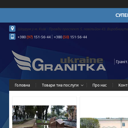
СУПЕ
Шоурум у м. Київ - Правди проспект 5, павільйон 43. Виробництв
+380
(97)
151-56-44
+380
(50)
151-56-44
Граніт
Головна
Товари тиа послуги
Про нас
Конт