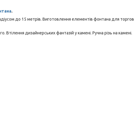
нтана
.
радіусом до 15 метрів. Виготовлення елементів фонтана для торго
шого. Втілення дизайнерських фантазій у камені. Ручна різь на камені.