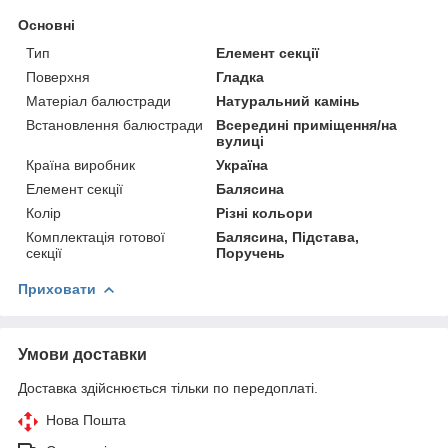
Основні
Тип
Елемент секції
Поверхня
Гладка
Матеріал балюстради
Натуральний камінь
Встановлення балюстради
Всередині приміщення/на
вулиці
Країна виробник
Україна
Елемент секції
Балясина
Колір
Різні кольори
Комплектація готової
Балясина, Підстава,
секції
Поручень
Приховати
Умови доставки
Доставка здійснюється тільки по передоплаті.
Нова Пошта