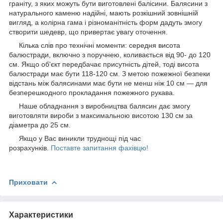
граніту, з яких можуть бути виготовлені балісини. Балясини з
натурального каменю надійні, мають розкішний зовнішній
вигляд, а колірна гама і різноманітність форм дадуть змогу
створити шедевр, що привертає увагу оточення.
Кілька слів про технічні моменти: середня висота
балюстради, включно з поручнею, коливається від 90- до 120
см. Якщо об'єкт передбачає присутність дітей, тоді висота
балюстради має бути 118-120 см. З метою пожежної безпеки
відстань між балясинами має бути не менш ніж 10 см — для
безперешкодного прокладання пожежного рукава.
Наше обладнання з виробництва балясин дає змогу
виготовляти вироби з максимальною висотою 130 см за
діаметра до 25 см.
Якщо у Вас виникли труднощі під час
розрахунків.
Поставте запитання фахівцю!
Приховати
Характеристики