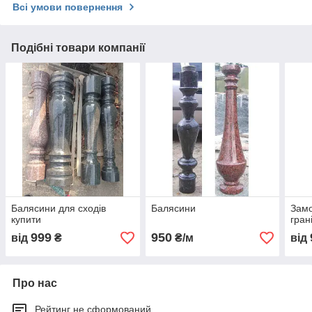
Всі умови повернення
Подібні товари компанії
Балясини для сходів
Балясини
Замо
купити
гран
999
950
від
₴
₴/м
від
Про нас
Рейтинг не сформований