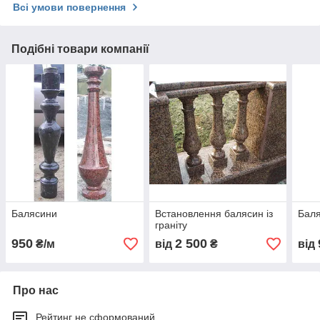
Всі умови повернення
Подібні товари компанії
Балясини
Встановлення балясин із
Баля
граніту
950
2 500
₴/м
від
₴
від
Про нас
Рейтинг не сформований