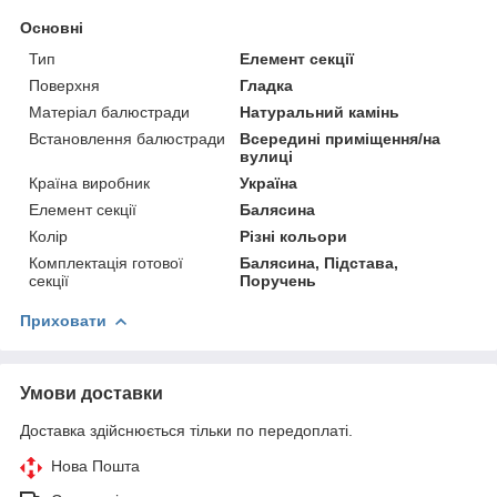
Основні
Тип
Елемент секції
Поверхня
Гладка
Матеріал балюстради
Натуральний камінь
Встановлення балюстради
Всередині приміщення/на
вулиці
Країна виробник
Україна
Елемент секції
Балясина
Колір
Різні кольори
Комплектація готової
Балясина, Підстава,
секції
Поручень
Приховати
Умови доставки
Доставка здійснюється тільки по передоплаті.
Нова Пошта