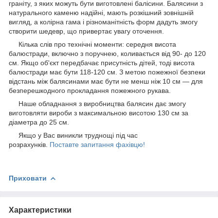
граніту, з яких можуть бути виготовлені балісини. Балясини з
натурального каменю надійні, мають розкішний зовнішній
вигляд, а колірна гама і різноманітність форм дадуть змогу
створити шедевр, що привертає увагу оточення.
Кілька слів про технічні моменти: середня висота
балюстради, включно з поручнею, коливається від 90- до 120
см. Якщо об'єкт передбачає присутність дітей, тоді висота
балюстради має бути 118-120 см. З метою пожежної безпеки
відстань між балясинами має бути не менш ніж 10 см — для
безперешкодного прокладання пожежного рукава.
Наше обладнання з виробництва балясин дає змогу
виготовляти вироби з максимальною висотою 130 см за
діаметра до 25 см.
Якщо у Вас виникли труднощі під час
розрахунків.
Поставте запитання фахівцю!
Приховати
Характеристики