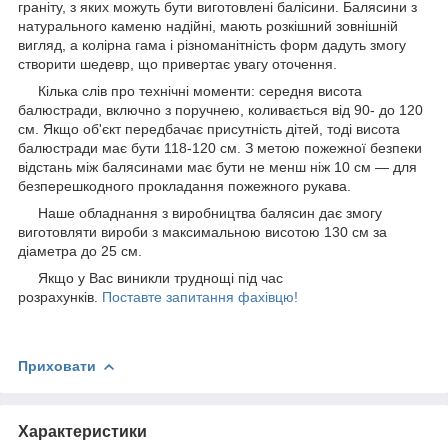
граніту, з яких можуть бути виготовлені балісини. Балясини з
натурального каменю надійні, мають розкішний зовнішній
вигляд, а колірна гама і різноманітність форм дадуть змогу
створити шедевр, що привертає увагу оточення.
Кілька слів про технічні моменти: середня висота
балюстради, включно з поручнею, коливається від 90- до 120
см. Якщо об'єкт передбачає присутність дітей, тоді висота
балюстради має бути 118-120 см. З метою пожежної безпеки
відстань між балясинами має бути не менш ніж 10 см — для
безперешкодного прокладання пожежного рукава.
Наше обладнання з виробництва балясин дає змогу
виготовляти вироби з максимальною висотою 130 см за
діаметра до 25 см.
Якщо у Вас виникли труднощі під час
розрахунків.
Поставте запитання фахівцю!
Приховати
Характеристики