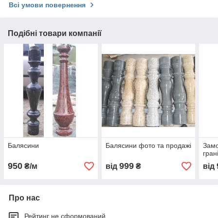
Всі умови повернення
Подібні товари компанії
Балясини
Балясини фото та продажі
Замо
гран
950
999
₴/м
від
₴
від
Про нас
Рейтинг не сформований