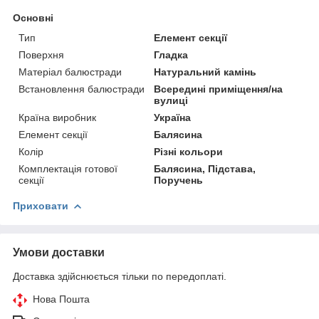
Основні
Тип
Елемент секції
Поверхня
Гладка
Матеріал балюстради
Натуральний камінь
Встановлення балюстради
Всередині приміщення/на
вулиці
Країна виробник
Україна
Елемент секції
Балясина
Колір
Різні кольори
Комплектація готової
Балясина, Підстава,
секції
Поручень
Приховати
Умови доставки
Доставка здійснюється тільки по передоплаті.
Нова Пошта