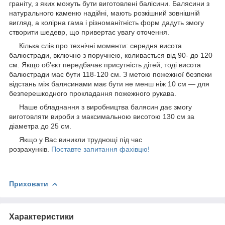
граніту, з яких можуть бути виготовлені балісини. Балясини з
натурального каменю надійні, мають розкішний зовнішній
вигляд, а колірна гама і різноманітність форм дадуть змогу
створити шедевр, що привертає увагу оточення.
Кілька слів про технічні моменти: середня висота
балюстради, включно з поручнею, коливається від 90- до 120
см. Якщо об'єкт передбачає присутність дітей, тоді висота
балюстради має бути 118-120 см. З метою пожежної безпеки
відстань між балясинами має бути не менш ніж 10 см — для
безперешкодного прокладання пожежного рукава.
Наше обладнання з виробництва балясин дає змогу
виготовляти вироби з максимальною висотою 130 см за
діаметра до 25 см.
Якщо у Вас виникли труднощі під час
розрахунків.
Поставте запитання фахівцю!
Приховати
Характеристики