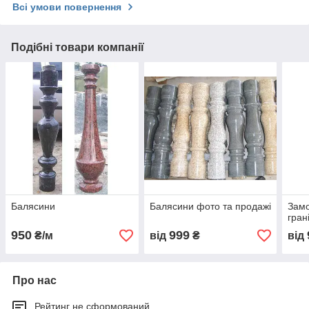
Всі умови повернення
Подібні товари компанії
Балясини
Балясини фото та продажі
Замо
гран
950
999
₴/м
від
₴
від
Про нас
Рейтинг не сформований