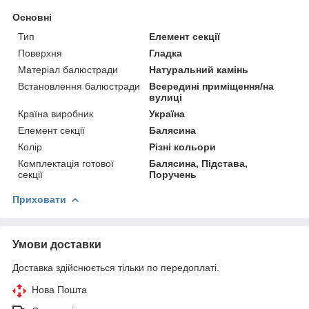
Основні
Тип
Елемент секції
Поверхня
Гладка
Матеріал балюстради
Натуральний камінь
Встановлення балюстради
Всередині приміщення/на
вулиці
Країна виробник
Україна
Елемент секції
Балясина
Колір
Різні кольори
Комплектація готової
Балясина, Підстава,
секції
Поручень
Приховати
Умови доставки
Доставка здійснюється тільки по передоплаті.
Нова Пошта