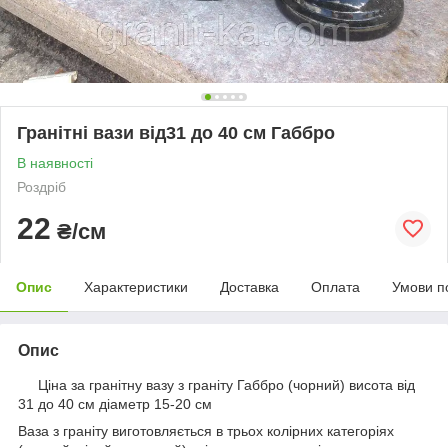
Гранітні вази від31 до 40 см Габбро
В наявності
Роздріб
22
₴/см
Опис
Характеристики
Доставка
Оплата
Умови п
Опис
Ціна за гранітну вазу з граніту Габбро (чорний) висота від
31 до 40 см діаметр 15-20 см
Ваза з граніту виготовляється в трьох колірних категоріях