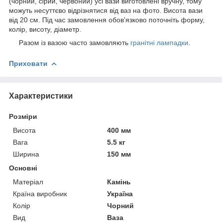
(чорний, сірий, червоний) усі вази виготовлені вручну, тому
можуть несуттєво відрізнятися від ваз на фото. Висота вази
від 20 см. Під час замовлення обов'язково поточніть форму,
колір, висоту, діаметр.
Разом із вазою часто замовляють
гранітні лампадки
.
Приховати
Характеристики
Розміри
Висота
400 мм
Вага
5.5 кг
Ширина
150 мм
Основні
Матеріал
Камінь
Країна виробник
Україна
Колір
Чорний
Вид
Ваза